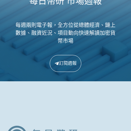
每日幣研 市場週報
每週兩則電子報，全方位從總體經濟、鏈上
數據、融資近況、項目動向快速解讀加密貨
幣市場
訂閱週報