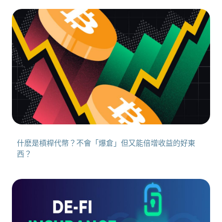
什麽是槓桿代幣？不會「爆倉」但又能倍增收益的好東
西？