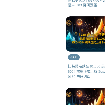
伊戰爭波及荷姆茲海峽
漲 - 0303 幣研週報
#
DeFi
比特幣崩跌至 81,000 美
8004 標準正式上線 Bas
0130 幣研週報