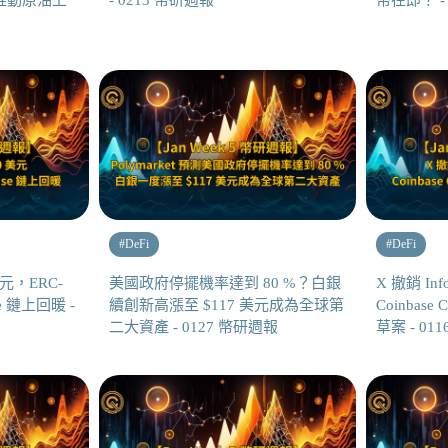
推動原油上
- 0213 幣研週報
幣在即？ -
#
DeFi
#
DeFi
元，ERC-
美國政府停擺機率達到 80 %？白銀
X 撤銷 In
e 鏈上回暖 -
續創新高漲至 $117 美元成為全球第
Coinba
二大資產 - 0127 幣研週報
草案 - 01