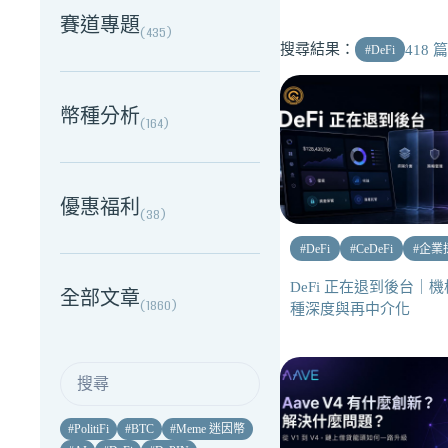
賽道專題
(
435
)
搜尋結果：
418
篇
#
DeFi
幣種分析
(
164
)
優惠福利
(
38
)
#
DeFi
#
CeDeFi
#
企業
DeFi 正在退到後台｜
全部文章
(
1860
)
種深度與再中介化
#
PolitiFi
#
BTC
#
Meme 迷因幣