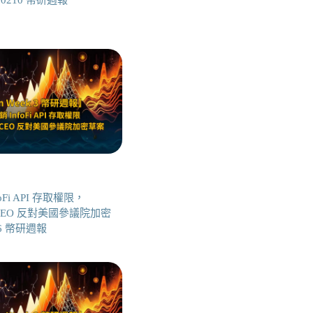
 0210 幣研週報
foFi API 存取權限，
se CEO 反對美國參議院加密
16 幣研週報