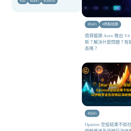
#
AI
#
DeFi
#
DePIN
#
DeFi
#
熱點話題
借貸龍頭 Aave 推出 
新？解決什麼問題？有助於
長嗎？
#
DeFi
Opinion 空投結果不