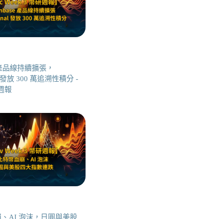
se 產品線持續擴張，
nal 發放 300 萬追溯性積分 -
研週報
、AI 泡沫，日圓與美股