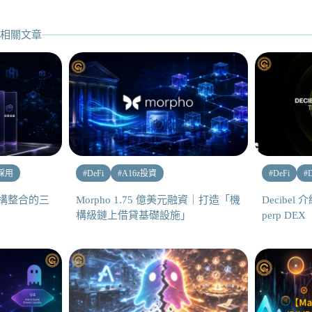
相關文章
採用
#
DeFi
#
A16z投資
#
DeFi
#
機構整合的三
Morpho 1.75 億美元融資｜打造「機
Decibel
構級鏈上借貸基礎設施」
perp DEX