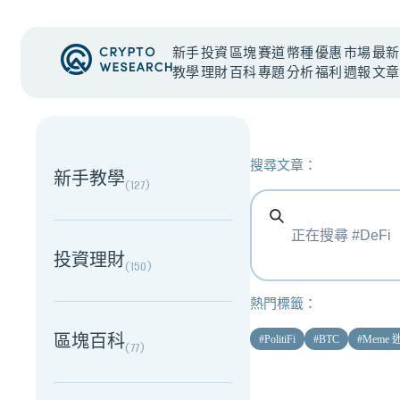
新手
投資
區塊
賽道
幣種
優惠
市場
最新
教學
理財
百科
專題
分析
福利
週報
文章
NEW EVENT
最新活動
搜尋文章：
新手教學
(
127
)
投資理財
(
150
)
熱門標籤：
區塊百科
#
PolitiFi
#
BTC
#
Meme
(
77
)