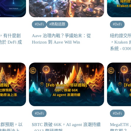
#
DeFi
#
熱點話題
#
DeFi
V4，有什麼創
Aave 治理內戰？爭議始末：從
紐約證交所母
 DeFi 成
Horizon 到 Aave Will Win
，Krak
系統 - 03
#
DeFi
#
DeFi
如社群預期，以
$BTC 跌破 66K，AI agent 浪潮持續
MegaETH