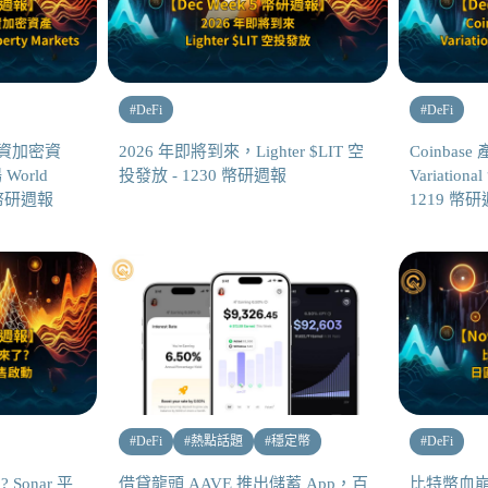
#
DeFi
#
DeFi
投資加密資
2026 年即將到來，Lighter $LIT 空
Coinba
World
投發放 - 1230 幣研週報
Variatio
13 幣研週報
1219 幣
#
DeFi
#
熱點話題
#
穩定幣
#
DeFi
? Sonar 平
借貸龍頭 AAVE 推出儲蓄 App，百
比特幣血崩