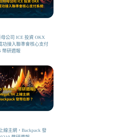
公司 ICE 投資 OKX
en 成功接入聯準會核心支付
06 幣研週報
 上線主網，Backpack 發