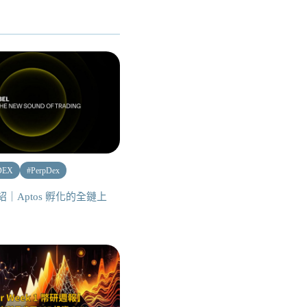
DEX
#
PerpDex
 介紹｜Aptos 孵化的全鏈上