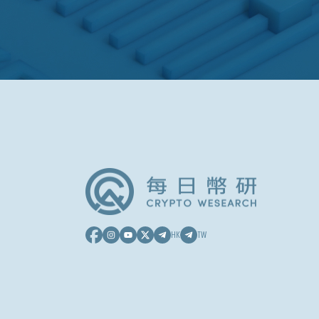
HK
TW