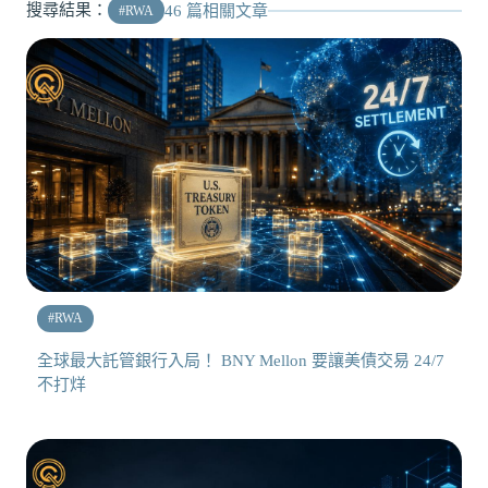
搜尋結果：
46
篇相關文章
#
RWA
#
RWA
全球最大託管銀行入局！ BNY Mellon 要讓美債交易 24/7
不打烊