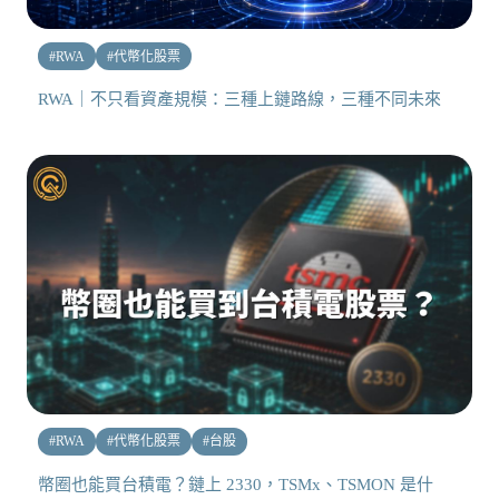
#
RWA
#
代幣化股票
RWA｜不只看資產規模：三種上鏈路線，三種不同未來
#
RWA
#
代幣化股票
#
台股
幣圈也能買台積電？鏈上 2330，TSMx、TSMON 是什