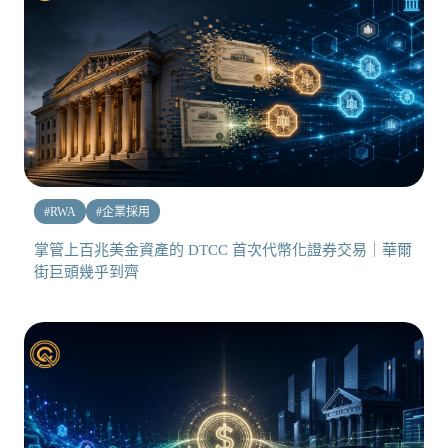
#
RWA
#
企業採用
掌管上百兆美金資產的 DTCC 首次代幣化證券交易｜華爾
街巨頭幾乎到齊