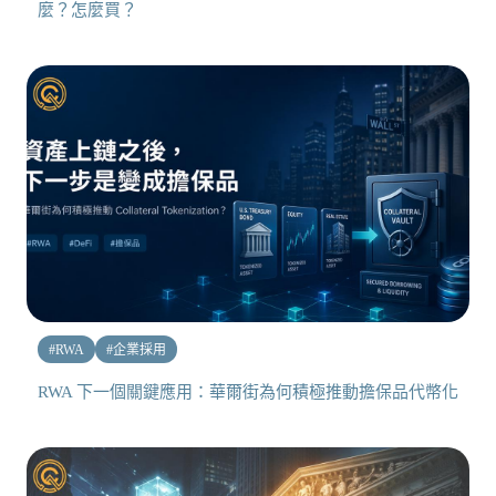
麼？怎麼買？
#
RWA
#
企業採用
RWA 下一個關鍵應用：華爾街為何積極推動擔保品代幣化