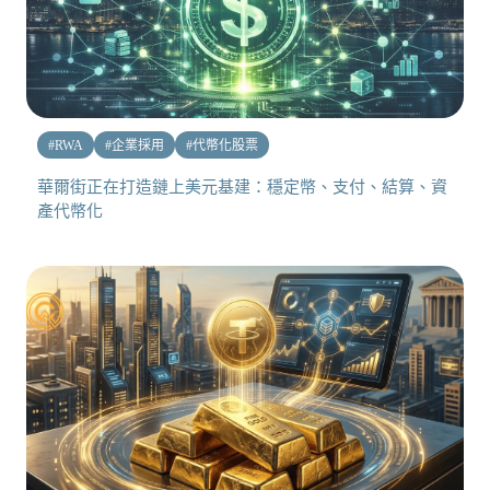
#
RWA
#
企業採用
#
代幣化股票
華爾街正在打造鏈上美元基建：穩定幣、支付、結算、資
產代幣化