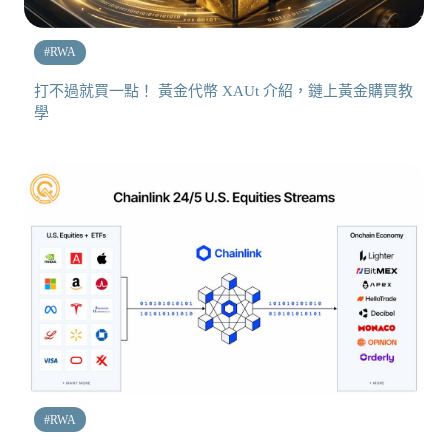
#
RWA
打不過就買一點！ 黃金代幣 XAUt 介紹，鏈上黃金購買教
學
#
RWA