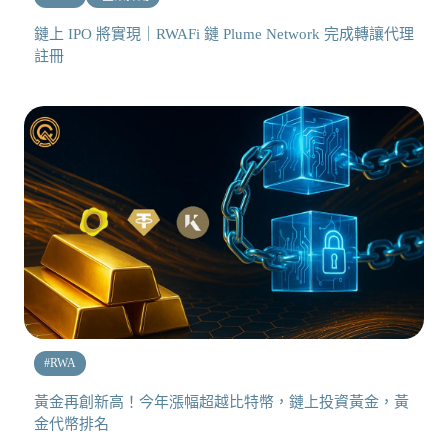
鏈上 IPO 將實現｜RWAFi 鏈 Plume Network 完成轉讓代理
註冊
#
RWA
黃金再創新高！今年漲幅超越比特幣，鏈上投資黃金，黃
金代幣排名