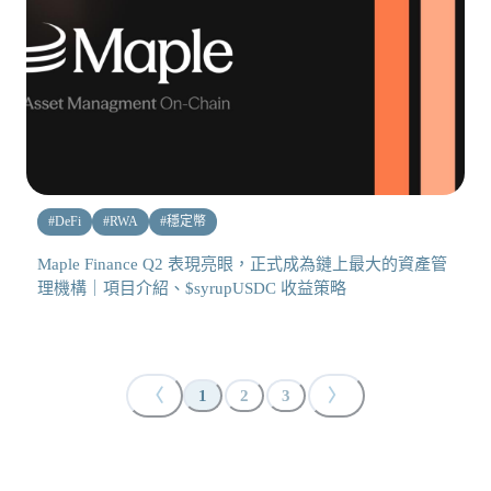
#
DeFi
#
RWA
#
穩定幣
Maple Finance Q2 表現亮眼，正式成為鏈上最大的資產管
理機構｜項目介紹、$syrupUSDC 收益策略
〈
〉
1
2
3