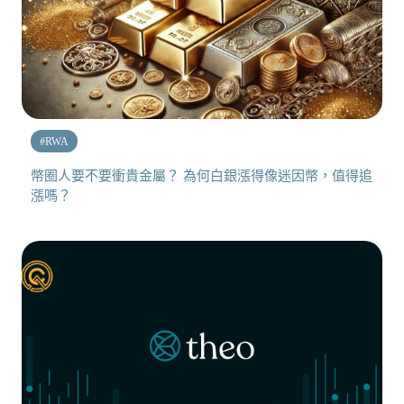
#
RWA
幣圈人要不要衝貴金屬？ 為何白銀漲得像迷因幣，值得追
漲嗎？