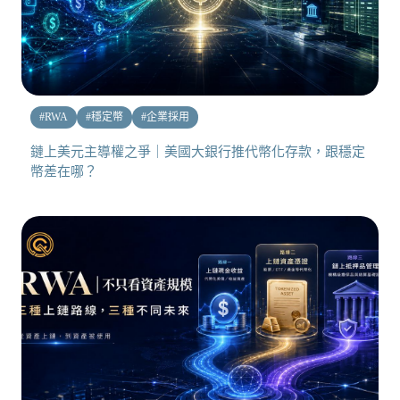
#
RWA
#
穩定幣
#
企業採用
鏈上美元主導權之爭｜美國大銀行推代幣化存款，跟穩定
幣差在哪？