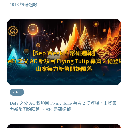
1013 幣研週報
#
DeFi
DeFi 之父 AC 新項目 Flying Tulip 募資 2 億登場，山寨無
力新幣開始隕落 - 0930 幣研週報