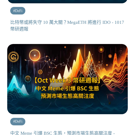
#
DeFi
比特幣或將失守 10 萬大關？MegaETH 將進行 IDO - 1017
幣研週報
#
DeFi
中文 Meme 引爆 BSC 生態，預測市場生態高關注度 -