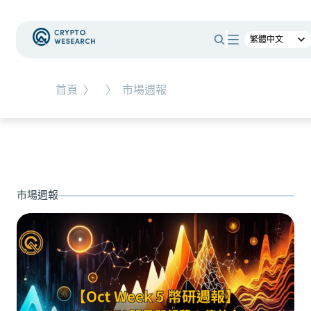
#
時事觀點
首頁
〉
〉
市場週報
NEW EVENT
最新活動
NEW ARTICLES
市場週報
老牌交易所 BitMEX 熄燈！ 熊市中，誰能在產業淘
汰潮中生存？