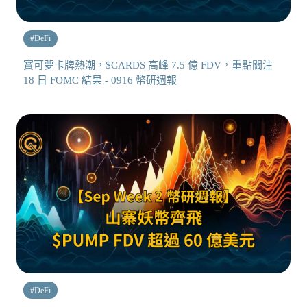
#
DeFi
寶可夢卡牌熱潮，$CARDS 高峰 7.5 億 FDV，重點關注
18 日 FOMC 結果 - 0916 幣研週報
#
DeFi