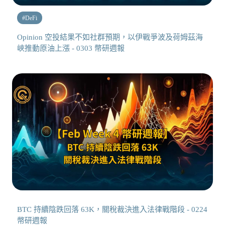
#
DeFi
Opinion 空投結果不如社群預期，以伊戰爭波及荷姆茲海
峽推動原油上漲 - 0303 幣研週報
BTC 持續陰跌回落 63K，關稅裁決進入法律戰階段 - 0224
幣研週報