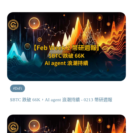
#
DeFi
$BTC 跌破 66K，AI agent 浪潮持續 - 0213 幣研週報