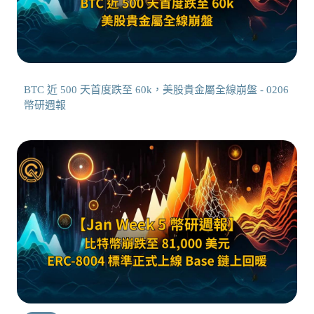
BTC 近 500 天首度跌至 60k，美股貴金屬全線崩盤 - 0206
幣研週報