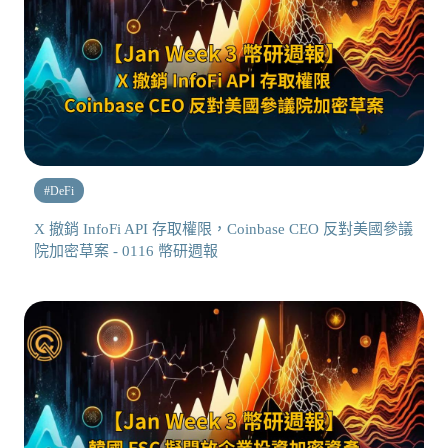
#
DeFi
X 撤銷 InfoFi API 存取權限，Coinbase CEO 反對美國參議
院加密草案 - 0116 幣研週報