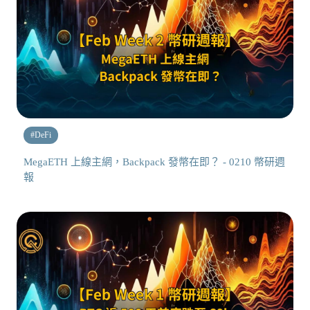
#
DeFi
MegaETH 上線主網，Backpack 發幣在即？ - 0210 幣研週
報