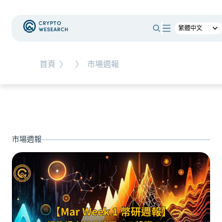
#
總體經濟
#
Corporate Adoption
首頁
〉
〉
市場週報
NEW EVENT
最新活動
NEW ARTICLES
市場週報
加密被採用了，為什麼幣價沒有漲？｜採用、收
入與代幣價值捕獲