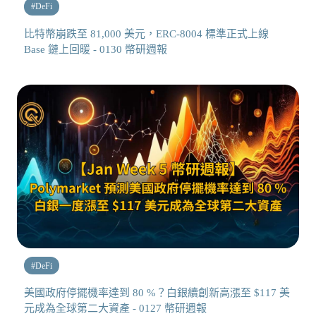
#
DeFi
比特幣崩跌至 81,000 美元，ERC-8004 標準正式上線
Base 鏈上回暖 - 0130 幣研週報
#
DeFi
美國政府停擺機率達到 80 %？白銀續創新高漲至 $117 美
元成為全球第二大資產 - 0127 幣研週報